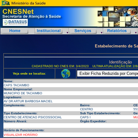
Estabelecimento de S
Identificação
CADASTRADO NO CNES EM: 3/4/2023
ULTIMA ATUALIZAÇÃO EM: 2/8
Veja onde se localiza:
Nome:
CAPS TACAIMBO
Nome Empresarial:
MUNICIPIO DE TACAIMBO
Logradouro:
AV DR ARTUR BARBOSA MACIEL
Complemento:
Bairro:
CE
CENTRO
55
Tipo Estabelecimento:
Sub Tipo Estabelecimento:
Ge
CENTRO DE ATENCAO PSICOSSOCIAL
CAPS I
MU
Número Alvará:
Órgão Expedidor:
Horário de Funcionamento:
VISUALIZAR HORÁRIO