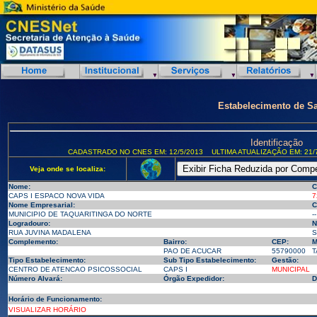
Estabelecimento de S
Identificação
CADASTRADO NO CNES EM: 12/5/2013
ULTIMA ATUALIZAÇÃO EM: 21/
Veja onde se localiza:
Nome:
C
CAPS I ESPACO NOVA VIDA
7
Nome Empresarial:
C
MUNICIPIO DE TAQUARITINGA DO NORTE
--
Logradouro:
N
RUA JUVINA MADALENA
S
Complemento:
Bairro:
CEP:
M
PAO DE ACUCAR
55790000
T
Tipo Estabelecimento:
Sub Tipo Estabelecimento:
Gestão:
CENTRO DE ATENCAO PSICOSSOCIAL
CAPS I
MUNICIPAL
Número Alvará:
Órgão Expedidor:
D
Horário de Funcionamento:
VISUALIZAR HORÁRIO