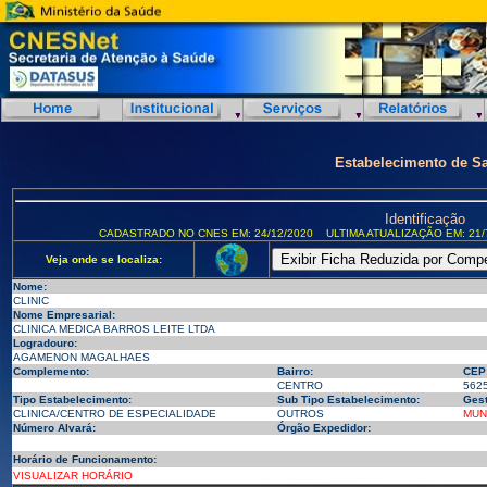
Estabelecimento de S
Identificação
CADASTRADO NO CNES EM: 24/12/2020
ULTIMA ATUALIZAÇÃO EM: 21/
Veja onde se localiza:
Nome:
CLINIC
Nome Empresarial:
CLINICA MEDICA BARROS LEITE LTDA
Logradouro:
AGAMENON MAGALHAES
Complemento:
Bairro:
CEP
CENTRO
562
Tipo Estabelecimento:
Sub Tipo Estabelecimento:
Gest
CLINICA/CENTRO DE ESPECIALIDADE
OUTROS
MUN
Número Alvará:
Órgão Expedidor:
Horário de Funcionamento:
VISUALIZAR HORÁRIO