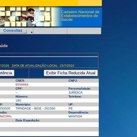
aúde
7/2026 DATA DE ATUALIZAÇÃO LOCAL: 15/7/2022
CNES:
CNPJ:
6558984
CPF:
Personalidade:
--
JURÍDICA
Número:
Telefone:
160
P:
Município:
UF:
250000
TRINDADE - IBGE - 261560
PE
stão:
Dependência:
NICIPAL
MANTIDA
Data Expedição: