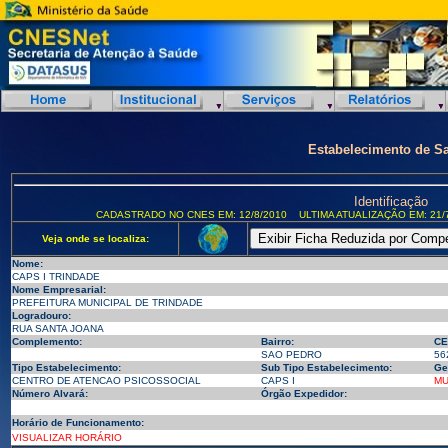
Estabelecimento de S
Identificação
CADASTRADO NO CNES EM: 12/8/2010
ULTIMA ATUALIZAÇÃO EM: 21/
Veja onde se localiza:
Nome:
CAPS I TRINDADE
Nome Empresarial:
PREFEITURA MUNICIPAL DE TRINDADE
Logradouro:
RUA SANTA JOANA
Complemento:
Bairro:
CE
SAO PEDRO
56
Tipo Estabelecimento:
Sub Tipo Estabelecimento:
Ge
CENTRO DE ATENCAO PSICOSSOCIAL
CAPS I
MU
Número Alvará:
Órgão Expedidor:
Horário de Funcionamento:
VISUALIZAR HORÁRIO