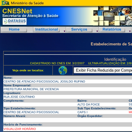
Estabelecimento de S
Identificação
CADASTRADO NO CNES EM: 3/2/2007
ULTIMA ATUALIZAÇÃO EM: 2/8
Veja onde se localiza:
Nome:
CENTRO DE ATENCAO PSICOSSOCIAL JOSILDO RUFINO
Nome Empresarial:
PREFEITURA MUNICIPAL DE VICENCIA
Logradouro:
RUA JOSE COUTINHO
Complemento:
Bairro:
C
ALTO DA FOICE
5
Tipo Estabelecimento:
Sub Tipo Estabelecimento:
Ge
CENTRO DE ATENCAO PSICOSSOCIAL
CAPS I
M
Número Alvará:
Órgão Expedidor:
Horário de Funcionamento:
VISUALIZAR HORÁRIO