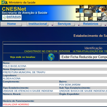
Estabelecimento de S
Identificação
CADASTRADO NO CNES EM: 20/5/2009
ULTIMA ATUALIZAÇÃO EM: 7/
Veja onde se localiza:
Nome:
POLO BASE ACONA
Nome Empresarial:
PREFEITURA MUNICIPAL DE TRAIPU
Logradouro:
ALDEIA ACONA
Complemento:
Bairro:
POV BOM JARDIM
Tipo Estabelecimento:
Sub Tipo Estabelecimento:
UNIDADE DE ATENCAO A SAUDE INDIGENA
UNIDADE BASICA DE SAUDE INDIGENA (
Número Alvará:
Órgão Expedidor:
Horário de Funcionamento:
VISUALIZAR HORÁRIO