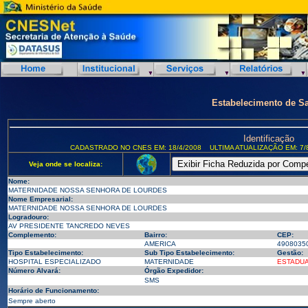
Estabelecimento de S
Identificação
CADASTRADO NO CNES EM: 18/4/2008
ULTIMA ATUALIZAÇÃO EM: 7/
Veja onde se localiza:
Nome:
MATERNIDADE NOSSA SENHORA DE LOURDES
Nome Empresarial:
MATERNIDADE NOSSA SENHORA DE LOURDES
Logradouro:
AV PRESIDENTE TANCREDO NEVES
Complemento:
Bairro:
CEP:
AMERICA
4908035
Tipo Estabelecimento:
Sub Tipo Estabelecimento:
Gestão:
HOSPITAL ESPECIALIZADO
MATERNIDADE
ESTADU
Número Alvará:
Órgão Expedidor:
SMS
Horário de Funcionamento:
Sempre aberto