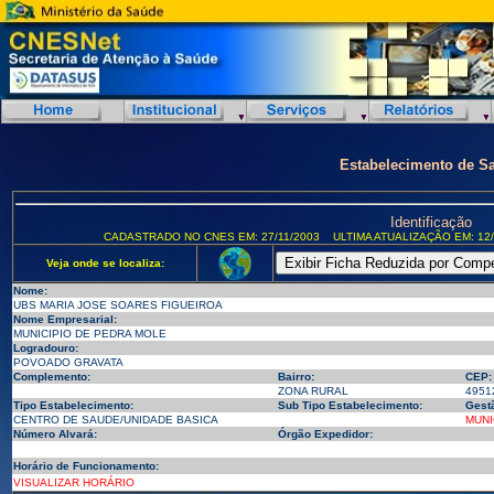
Estabelecimento de S
Identificação
CADASTRADO NO CNES EM: 27/11/2003
ULTIMA ATUALIZAÇÃO EM: 12/
Veja onde se localiza:
Nome:
UBS MARIA JOSE SOARES FIGUEIROA
Nome Empresarial:
MUNICIPIO DE PEDRA MOLE
Logradouro:
POVOADO GRAVATA
Complemento:
Bairro:
CEP:
ZONA RURAL
4951
Tipo Estabelecimento:
Sub Tipo Estabelecimento:
Gest
CENTRO DE SAUDE/UNIDADE BASICA
MUNI
Número Alvará:
Órgão Expedidor:
Horário de Funcionamento:
VISUALIZAR HORÁRIO