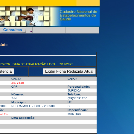
aúde
7/2026 DATA DE ATUALIZAÇÃO LOCAL: 7/11/2025
CNES:
CNPJ:
2477548
CPF:
Personalidade:
--
JURÍDICA
Número:
Telefone:
S/N
(79)34591240
Município:
UF:
2000
PEDRA MOLE - IBGE - 280500
SE
ão:
Dependência:
CIPAL
MANTIDA
Data Expedição: