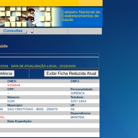
aúde
/2026 DATA DE ATUALIZAÇÃO LOCAL: 15/10/2025
CNES:
CNPJ:
5459648
CPF:
Personalidade:
--
JURÍDICA
Número:
Telefone:
0195
3257-1604
Município:
UF:
36
SAO CRISTOVAO - IBGE - 280670
SE
Dependência:
PAL
MANTIDA
Data Expedição: