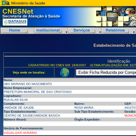
Estabelecimento de S
Identificação
CADASTRADO NO CNES EM: 18/9/2007
ULTIMA ATUALIZAÇÃO EM: 31/7
Veja onde se localiza:
Nome:
UBS MARIANO DO NASCIMENTO
Nome Empresarial:
PREFEITURA MUNICIPAL DE SAO CRISTOVAO
Logradouro:
RUA ALAN SILVA
Complemento:
Bairro:
CEP:
UNIDADE DE SAUDE
ROSA MARIA
491070
Tipo Estabelecimento:
Sub Tipo Estabelecimento:
Gestão:
CENTRO DE SAUDE/UNIDADE BASICA
MUNICI
Número Alvará:
Órgão Expedidor:
Horário de Funcionamento:
VISUALIZAR HORÁRIO