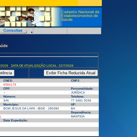
aúde
/2026 DATA DE ATUALIZAÇÃO LOCAL: 22/7/2026
CNES:
CNPJ:
6584179
CPF:
Personalidade:
--
JURÍDICA
Número:
Telefone:
S/N
77 3481 5039
Município:
UF:
BOM JESUS DA LAPA - IBGE - 290390
BA
Dependência:
L
MANTIDA
Data Expedição: