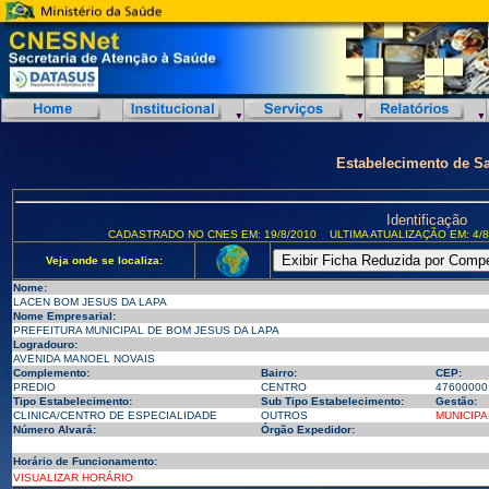
Estabelecimento de S
Identificação
CADASTRADO NO CNES EM: 19/8/2010
ULTIMA ATUALIZAÇÃO EM: 4/8
Veja onde se localiza:
Nome:
LACEN BOM JESUS DA LAPA
Nome Empresarial:
PREFEITURA MUNICIPAL DE BOM JESUS DA LAPA
Logradouro:
AVENIDA MANOEL NOVAIS
Complemento:
Bairro:
CEP:
PREDIO
CENTRO
47600000
Tipo Estabelecimento:
Sub Tipo Estabelecimento:
Gestão:
CLINICA/CENTRO DE ESPECIALIDADE
OUTROS
MUNICIPA
Número Alvará:
Órgão Expedidor:
Horário de Funcionamento:
VISUALIZAR HORÁRIO