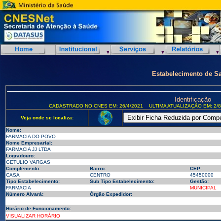
Estabelecimento de S
Identificação
CADASTRADO NO CNES EM: 26/4/2021
ULTIMA ATUALIZAÇÃO EM: 2/8
Veja onde se localiza:
Nome:
FARMACIA DO POVO
Nome Empresarial:
FARMACIA JJ LTDA
Logradouro:
GETULIO VARGAS
Complemento:
Bairro:
CEP:
CASA
CENTRO
45450000
Tipo Estabelecimento:
Sub Tipo Estabelecimento:
Gestão:
FARMACIA
MUNICIPAL
Número Alvará:
Órgão Expedidor:
Horário de Funcionamento:
VISUALIZAR HORÁRIO