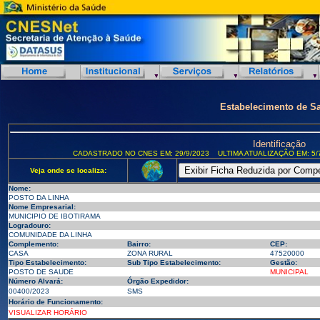
Estabelecimento de S
Identificação
CADASTRADO NO CNES EM: 29/9/2023
ULTIMA ATUALIZAÇÃO EM: 5/
Veja onde se localiza:
Nome:
POSTO DA LINHA
Nome Empresarial:
MUNICIPIO DE IBOTIRAMA
Logradouro:
COMUNIDADE DA LINHA
Complemento:
Bairro:
CEP:
CASA
ZONA RURAL
47520000
Tipo Estabelecimento:
Sub Tipo Estabelecimento:
Gestão:
POSTO DE SAUDE
MUNICIPAL
Número Alvará:
Órgão Expedidor:
00400/2023
SMS
Horário de Funcionamento:
VISUALIZAR HORÁRIO