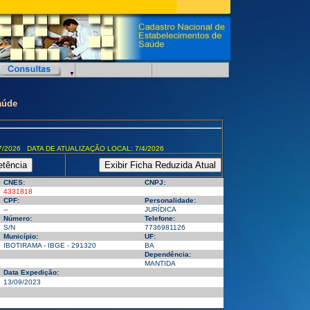
aúde
7/2026 DATA DE ATUALIZAÇÃO LOCAL: 7/4/2026
CNES:
CNPJ:
4331818
CPF:
Personalidade:
--
JURÍDICA
Número:
Telefone:
S/N
7736981126
Município:
UF:
IBOTIRAMA - IBGE - 291320
BA
Dependência:
MANTIDA
Data Expedição:
13/09/2023