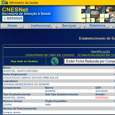
Estabelecimento de S
Identificação
CADASTRADO NO CNES EM: 22/9/2003
ULTIMA ATUALIZAÇÃO EM: 12/
Veja onde se localiza:
Nome:
HOSPITAL SANTO ANTONIO
Nome Empresarial:
ASSOCIACAO OBRAS SOCIAIS IRMA DULCE
Logradouro:
AVENIDA DENDEZEIROS DO BONFIM
Complemento:
Bairro:
CEP:
BONFIM
40415006
Tipo Estabelecimento:
Sub Tipo Estabelecimento:
Gestão:
HOSPITAL GERAL
ESTADUAL
Número Alvará:
Órgão Expedidor:
120/09
SMS
Horário de Funcionamento:
Sempre aberto