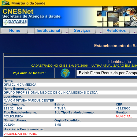
Estabelecimento de S
Identificação
CADASTRADO NO CNES EM: 5/2/2006
ULTIMA ATUALIZAÇÃO EM: 2/8
Veja onde se localiza:
Nome:
GPM CLINICA MEDICA
Nome Empresarial:
GRUPO PROFISSIONAL MEDICO DE CLINICA MEDICA S C LTDA
Logradouro:
AV ACM PITUBA PARQUE CENTER
Complemento:
Bairro:
CEP:
323 324 306
PITUBA
41825906
Tipo Estabelecimento:
Sub Tipo Estabelecimento:
Gestão:
POLICLINICA
MUNICIPAL
Número Alvará:
Órgão Expedidor:
0032/04
SMS
Horário de Funcionamento:
VISUALIZAR HORÁRIO