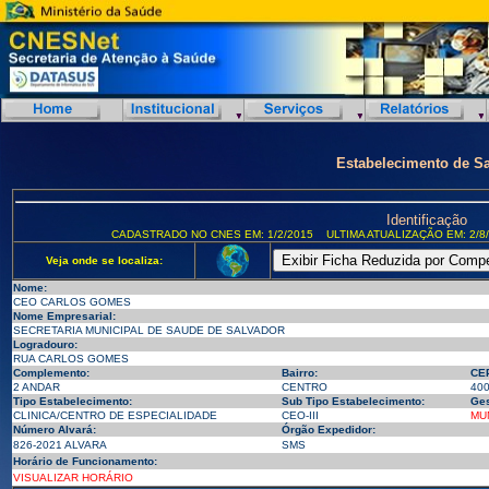
Estabelecimento de S
Identificação
CADASTRADO NO CNES EM: 1/2/2015
ULTIMA ATUALIZAÇÃO EM: 2/8
Veja onde se localiza:
Nome:
CEO CARLOS GOMES
Nome Empresarial:
SECRETARIA MUNICIPAL DE SAUDE DE SALVADOR
Logradouro:
RUA CARLOS GOMES
Complemento:
Bairro:
CE
2 ANDAR
CENTRO
40
Tipo Estabelecimento:
Sub Tipo Estabelecimento:
Ges
CLINICA/CENTRO DE ESPECIALIDADE
CEO-III
MU
Número Alvará:
Órgão Expedidor:
826-2021 ALVARA
SMS
Horário de Funcionamento:
VISUALIZAR HORÁRIO