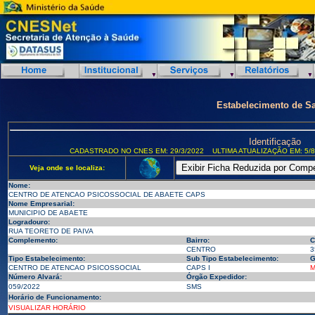
Estabelecimento de S
Identificação
CADASTRADO NO CNES EM: 29/3/2022
ULTIMA ATUALIZAÇÃO EM: 5/8
Veja onde se localiza:
Nome:
CENTRO DE ATENCAO PSICOSSOCIAL DE ABAETE CAPS
Nome Empresarial:
MUNICIPIO DE ABAETE
Logradouro:
RUA TEORETO DE PAIVA
Complemento:
Bairro:
C
CENTRO
3
Tipo Estabelecimento:
Sub Tipo Estabelecimento:
G
CENTRO DE ATENCAO PSICOSSOCIAL
CAPS I
M
Número Alvará:
Órgão Expedidor:
059/2022
SMS
Horário de Funcionamento:
VISUALIZAR HORÁRIO