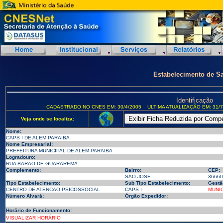
Estabelecimento de S
Identificação
CADASTRADO NO CNES EM: 30/4/2005
ULTIMA ATUALIZAÇÃO EM: 31/7
Veja onde se localiza:
Nome:
CAPS I DE ALEM PARAIBA
Nome Empresarial:
PREFEITURA MUNICIPAL DE ALEM PARAIBA
Logradouro:
RUA BARAO DE GUARAREMA
Complemento:
Bairro:
CEP:
SAO JOSE
36660
Tipo Estabelecimento:
Sub Tipo Estabelecimento:
Gestã
CENTRO DE ATENCAO PSICOSSOCIAL
CAPS I
MUNIC
Número Alvará:
Órgão Expedidor:
Horário de Funcionamento:
VISUALIZAR HORÁRIO