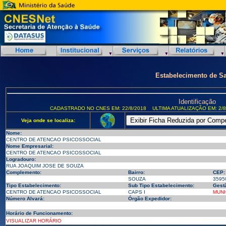
Estabelecimento de S
Identificação
CADASTRADO NO CNES EM: 22/8/2018
ULTIMA ATUALIZAÇÃO EM: 2/8
Veja onde se localiza:
Nome:
CENTRO DE ATENCAO PSICOSSOCIAL
Nome Empresarial:
CENTRO DE ATENCAO PSICOSSOCIAL
Logradouro:
RUA JOAQUIM JOSE DE SOUZA
Complemento:
Bairro:
CEP:
SOUZA
3595
Tipo Estabelecimento:
Sub Tipo Estabelecimento:
Gest
CENTRO DE ATENCAO PSICOSSOCIAL
CAPS I
MUNI
Número Alvará:
Órgão Expedidor:
Horário de Funcionamento:
VISUALIZAR HORÁRIO