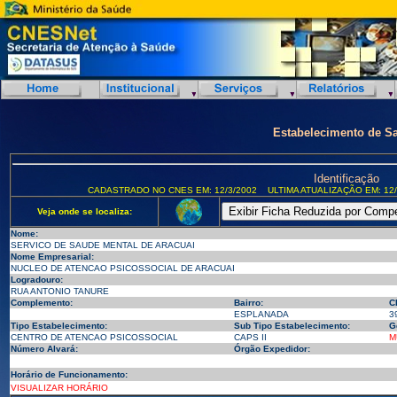
Estabelecimento de S
Identificação
CADASTRADO NO CNES EM: 12/3/2002
ULTIMA ATUALIZAÇÃO EM: 12/
Veja onde se localiza:
Nome:
SERVICO DE SAUDE MENTAL DE ARACUAI
Nome Empresarial:
NUCLEO DE ATENCAO PSICOSSOCIAL DE ARACUAI
Logradouro:
RUA ANTONIO TANURE
Complemento:
Bairro:
C
ESPLANADA
3
Tipo Estabelecimento:
Sub Tipo Estabelecimento:
G
CENTRO DE ATENCAO PSICOSSOCIAL
CAPS II
M
Número Alvará:
Órgão Expedidor:
Horário de Funcionamento:
VISUALIZAR HORÁRIO