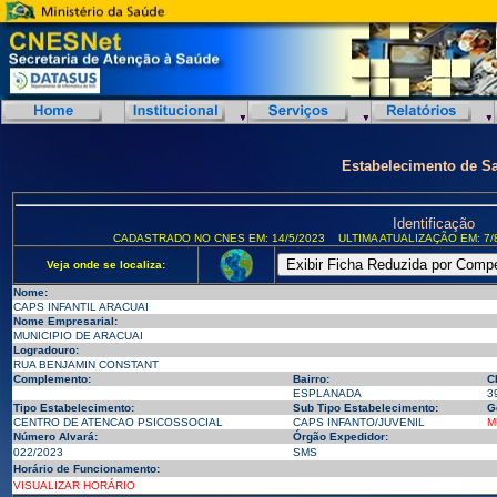
Estabelecimento de S
Identificação
CADASTRADO NO CNES EM: 14/5/2023
ULTIMA ATUALIZAÇÃO EM: 7/
Veja onde se localiza:
Nome:
CAPS INFANTIL ARACUAI
Nome Empresarial:
MUNICIPIO DE ARACUAI
Logradouro:
RUA BENJAMIN CONSTANT
Complemento:
Bairro:
C
ESPLANADA
3
Tipo Estabelecimento:
Sub Tipo Estabelecimento:
G
CENTRO DE ATENCAO PSICOSSOCIAL
CAPS INFANTO/JUVENIL
M
Número Alvará:
Órgão Expedidor:
022/2023
SMS
Horário de Funcionamento:
VISUALIZAR HORÁRIO