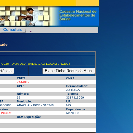
aúde
7/2026 DATA DE ATUALIZAÇÃO LOCAL: 7/6/2024
CNES:
CNPJ:
7444869
CPF:
Personalidade:
--
JURÍDICA
Número:
Telefone:
37
3337313059
EP:
Município:
UF:
9600000
ARACUAI - IBGE - 310340
MG
estão:
Dependência:
UNICIPAL
MANTIDA
Data Expedição: