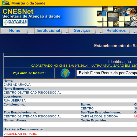
Estabelecimento de S
Identificação
CADASTRADO NO CNES EM: 9/3/2014
ULTIMA ATUALIZAÇÃO EM: 12/
Veja onde se localiza:
Nome:
CAPS AD ARACUAI
Nome Empresarial:
CENTRO DE ATENCAO PSICOSSOCIAL
Logradouro:
RUA UBERABA
Complemento:
Bairro:
C
CENTRO
3
Tipo Estabelecimento:
Sub Tipo Estabelecimento:
G
CENTRO DE ATENCAO PSICOSSOCIAL
CAPS ALCOOL E DROGA
M
Número Alvará:
Órgão Expedidor:
Horário de Funcionamento:
VISUALIZAR HORÁRIO