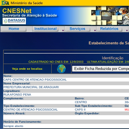
Estabelecimento de S
Identificação
CADASTRADO NO CNES EM: 12/9/2003
ULTIMA ATUALIZAÇÃO EM: 2/8
Veja onde se localiza:
Nome:
CAPS CENTRO DE ATENCAO PSICOSSOCIAL
Nome Empresarial:
PREFEITURA MUNICIPAL DE ARAGUARI
Logradouro:
RUA AFONSO PENA
Complemento:
Bairro:
CE
CENTRO
38
Tipo Estabelecimento:
Sub Tipo Estabelecimento:
Ge
CENTRO DE ATENCAO PSICOSSOCIAL
CAPS II
MU
Número Alvará:
Órgão Expedidor:
Horário de Funcionamento:
Sempre aberto