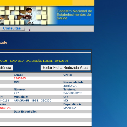
aúde
/2026 DATA DE ATUALIZAÇÃO LOCAL: 19/1/2026
CNES:
CNPJ:
2765365
CPF:
Personalidade:
--
JURÍDICA
Número:
Telefone:
277
34-3690-3235
P:
Município:
UF:
440118
ARAGUARI - IBGE - 310350
MG
stão:
Dependência:
NICIPAL
MANTIDA
Data Expedição: