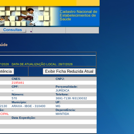
aúde
7/2026 DATA DE ATUALIZAÇÃO LOCAL: 28/7/2026
CNES:
CNPJ:
2195461
CPF:
Personalidade:
--
JURÍDICA
Número:
Telefone:
570
3691-7138 /93130032
Município:
UF:
2130
ARAXA - IBGE - 310400
MG
ão:
Dependência:
CIPAL
MANTIDA
Data Expedição: