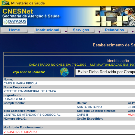
Estabelecimento de S
Identificação
CADASTRADO NO CNES EM: 7/10/2002
ULTIMA ATUALIZAÇÃO EM: 30/
Veja onde se localiza:
Nome:
CAPS II MARIA PIROLA
Nome Empresarial:
PREFEITURA MUNICIPAL DE ARAXA
Logradouro:
RUA ARGENITA
Complemento:
Bairro:
CEP:
SANTO ANTONIO
3818
Tipo Estabelecimento:
Sub Tipo Estabelecimento:
Gest
CENTRO DE ATENCAO PSICOSSOCIAL
CAPS II
MUNI
Número Alvará:
Órgão Expedidor:
Horário de Funcionamento:
VISUALIZAR HORÁRIO