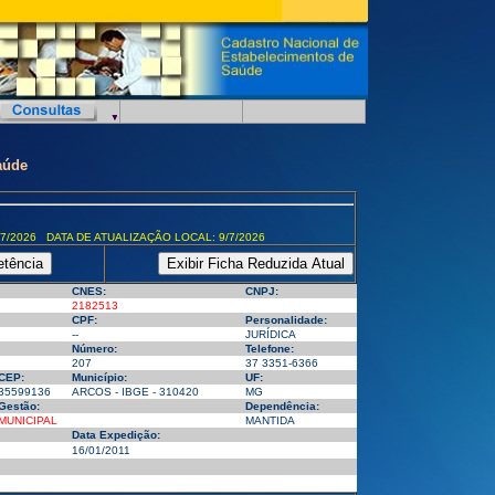
aúde
7/2026 DATA DE ATUALIZAÇÃO LOCAL: 9/7/2026
CNES:
CNPJ:
2182513
CPF:
Personalidade:
--
JURÍDICA
Número:
Telefone:
207
37 3351-6366
CEP:
Município:
UF:
35599136
ARCOS - IBGE - 310420
MG
Gestão:
Dependência:
MUNICIPAL
MANTIDA
Data Expedição:
16/01/2011