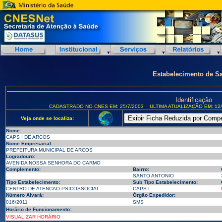
Estabelecimento de S
Identificação
CADASTRADO NO CNES EM: 25/7/2003
ULTIMA ATUALIZAÇÃO EM: 12/
Veja onde se localiza:
Nome:
CAPS I DE ARCOS
Nome Empresarial:
PREFEITURA MUNICIPAL DE ARCOS
Logradouro:
AVENIDA NOSSA SENHORA DO CARMO
Complemento:
Bairro:
SANTO ANTONIO
Tipo Estabelecimento:
Sub Tipo Estabelecimento:
CENTRO DE ATENCAO PSICOSSOCIAL
CAPS I
Número Alvará:
Órgão Expedidor:
016/2011
SMS
Horário de Funcionamento:
VISUALIZAR HORÁRIO