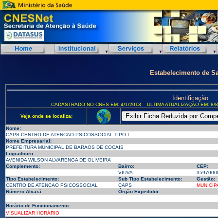
Estabelecimento de S
Identificação
CADASTRADO NO CNES EM: 4/1/2013
ULTIMA ATUALIZAÇÃO EM: 8/8
Veja onde se localiza:
Nome:
CAPS CENTRO DE ATENCAO PSICOSSOCIAL TIPO I
Nome Empresarial:
PREFEITURA MUNICIPAL DE BARAOS DE COCAIS
Logradouro:
AVENIDA WILSON ALVARENGA DE OLIVEIRA
Complemento:
Bairro:
CEP:
VIUVA
3597000
Tipo Estabelecimento:
Sub Tipo Estabelecimento:
Gestão:
CENTRO DE ATENCAO PSICOSSOCIAL
CAPS I
MUNICIP
Número Alvará:
Órgão Expedidor:
Horário de Funcionamento:
VISUALIZAR HORÁRIO