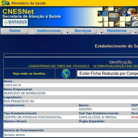
Estabelecimento de S
Identificação
CADASTRADO NO CNES EM: 15/10/2012
ULTIMA ATUALIZAÇÃO EM: 30/
Veja onde se localiza:
Nome:
CAPS AD III
Nome Empresarial:
MUNICIPIO DE BARBACENA
Logradouro:
RUA FRANCISCO SA
Complemento:
Bairro:
CEP
CENTRO
362
Tipo Estabelecimento:
Sub Tipo Estabelecimento:
Gest
CENTRO DE ATENCAO PSICOSSOCIAL
CAPS ALCOOL E DROGA
MUN
Número Alvará:
Órgão Expedidor:
Horário de Funcionamento:
Sempre aberto