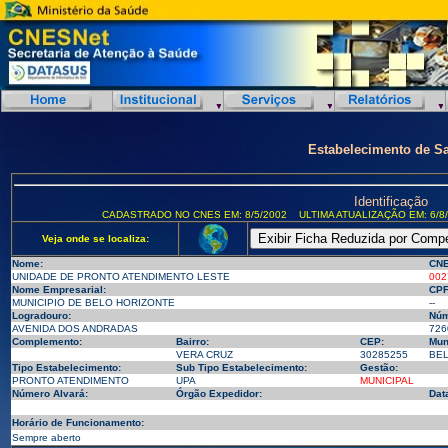
Estabelecimento de S
Identificação
CADASTRADO NO CNES EM: 8/5/2002
ULTIMA ATUALIZAÇÃO EM: 6/8
Veja onde se localiza:
Nome:
CNE
UNIDADE DE PRONTO ATENDIMENTO LESTE
002
Nome Empresarial:
CPF
MUNICIPIO DE BELO HORIZONTE
--
Logradouro:
Núm
AVENIDA DOS ANDRADAS
726
Complemento:
Bairro:
CEP:
Mun
VERA CRUZ
30285255
BEL
Tipo Estabelecimento:
Sub Tipo Estabelecimento:
Gestão:
PRONTO ATENDIMENTO
UPA
MUNICIPAL
Número Alvará:
Órgão Expedidor:
Dat
Horário de Funcionamento:
Sempre aberto