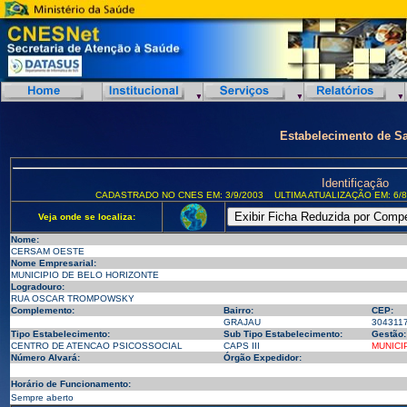
Estabelecimento de S
Identificação
CADASTRADO NO CNES EM: 3/9/2003
ULTIMA ATUALIZAÇÃO EM: 6/8
Veja onde se localiza:
Nome:
CERSAM OESTE
Nome Empresarial:
MUNICIPIO DE BELO HORIZONTE
Logradouro:
RUA OSCAR TROMPOWSKY
Complemento:
Bairro:
CEP:
GRAJAU
304311
Tipo Estabelecimento:
Sub Tipo Estabelecimento:
Gestão:
CENTRO DE ATENCAO PSICOSSOCIAL
CAPS III
MUNICI
Número Alvará:
Órgão Expedidor:
Horário de Funcionamento:
Sempre aberto