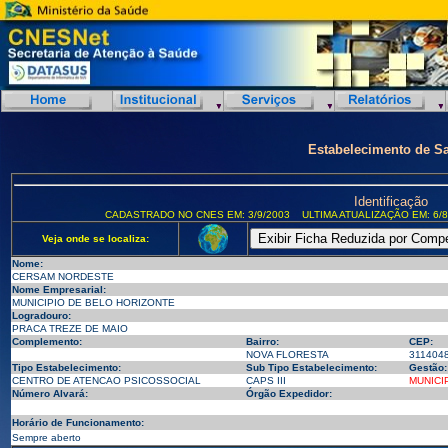
Estabelecimento de S
Identificação
CADASTRADO NO CNES EM: 3/9/2003
ULTIMA ATUALIZAÇÃO EM: 6/8
Veja onde se localiza:
Nome:
CERSAM NORDESTE
Nome Empresarial:
MUNICIPIO DE BELO HORIZONTE
Logradouro:
PRACA TREZE DE MAIO
Complemento:
Bairro:
CEP:
NOVA FLORESTA
311404
Tipo Estabelecimento:
Sub Tipo Estabelecimento:
Gestão:
CENTRO DE ATENCAO PSICOSSOCIAL
CAPS III
MUNICI
Número Alvará:
Órgão Expedidor:
Horário de Funcionamento:
Sempre aberto