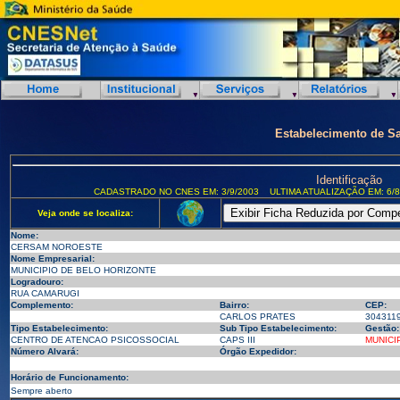
Estabelecimento de S
Identificação
CADASTRADO NO CNES EM: 3/9/2003
ULTIMA ATUALIZAÇÃO EM: 6/8
Veja onde se localiza:
Nome:
CERSAM NOROESTE
Nome Empresarial:
MUNICIPIO DE BELO HORIZONTE
Logradouro:
RUA CAMARUGI
Complemento:
Bairro:
CEP:
CARLOS PRATES
304311
Tipo Estabelecimento:
Sub Tipo Estabelecimento:
Gestão:
CENTRO DE ATENCAO PSICOSSOCIAL
CAPS III
MUNICI
Número Alvará:
Órgão Expedidor:
Horário de Funcionamento:
Sempre aberto