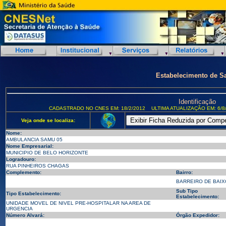
Estabelecimento de S
Identificação
CADASTRADO NO CNES EM: 18/2/2012
ULTIMA ATUALIZAÇÃO EM: 6/8
Veja onde se localiza:
Nome:
AMBULANCIA SAMU 05
Nome Empresarial:
MUNICIPIO DE BELO HORIZONTE
Logradouro:
RUA PINHEIROS CHAGAS
Complemento:
Bairro:
BARREIRO DE BAIX
Sub Tipo
Tipo Estabelecimento:
Estabelecimento:
UNIDADE MOVEL DE NIVEL PRE-HOSPITALAR NA AREA DE
URGENCIA
Número Alvará:
Órgão Expedidor: