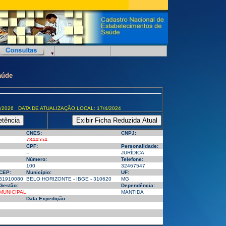
aúde
/2026 DATA DE ATUALIZAÇÃO LOCAL: 17/4/2024
CNES:
CNPJ:
7344554
CPF:
Personalidade:
--
JURÍDICA
Número:
Telefone:
100
32467547
CEP:
Município:
UF:
31910080
BELO HORIZONTE - IBGE - 310620
MG
Gestão:
Dependência:
MUNICIPAL
MANTIDA
Data Expedição: