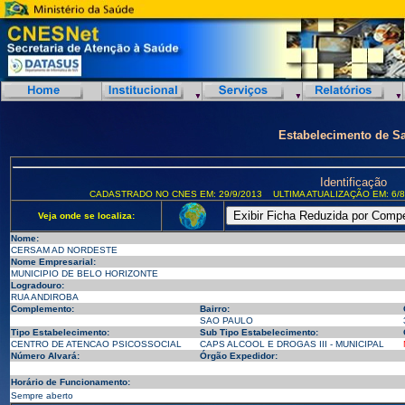
Estabelecimento de S
Identificação
CADASTRADO NO CNES EM: 29/9/2013
ULTIMA ATUALIZAÇÃO EM: 6/8
Veja onde se localiza:
Nome:
CERSAM AD NORDESTE
Nome Empresarial:
MUNICIPIO DE BELO HORIZONTE
Logradouro:
RUA ANDIROBA
Complemento:
Bairro:
SAO PAULO
Tipo Estabelecimento:
Sub Tipo Estabelecimento:
CENTRO DE ATENCAO PSICOSSOCIAL
CAPS ALCOOL E DROGAS III - MUNICIPAL
Número Alvará:
Órgão Expedidor:
Horário de Funcionamento:
Sempre aberto