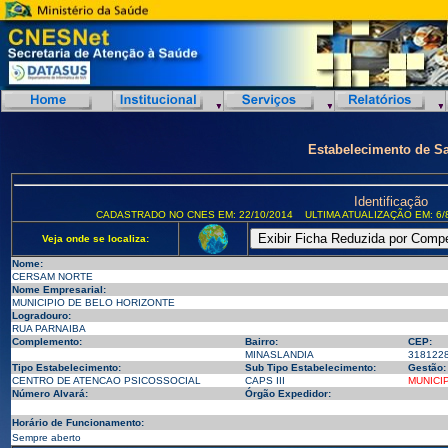
Estabelecimento de S
Identificação
CADASTRADO NO CNES EM: 22/10/2014
ULTIMA ATUALIZAÇÃO EM: 6/
Veja onde se localiza:
Nome:
CERSAM NORTE
Nome Empresarial:
MUNICIPIO DE BELO HORIZONTE
Logradouro:
RUA PARNAIBA
Complemento:
Bairro:
CEP:
MINASLANDIA
318122
Tipo Estabelecimento:
Sub Tipo Estabelecimento:
Gestão:
CENTRO DE ATENCAO PSICOSSOCIAL
CAPS III
MUNICI
Número Alvará:
Órgão Expedidor:
Horário de Funcionamento:
Sempre aberto