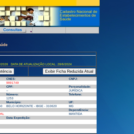
aúde
/2026 DATA DE ATUALIZAÇÃO LOCAL: 28/6/2024
CNES:
CNPJ:
9891749
CPF:
Personalidade:
--
JURÍDICA
Número:
Telefone:
1253
Município:
UF:
60
BELO HORIZONTE - IBGE - 310620
MG
Dependência:
PAL
MANTIDA
Data Expedição: