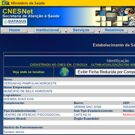
Estabelecimento de S
Identificação
CADASTRADO NO CNES EM: 27/8/2019
ULTIMA ATUALIZAÇÃO EM: 6/8
Veja onde se localiza:
Nome:
CERSAM AD PAMPULHA NOROESTE
Nome Empresarial:
MUNICIPIO DE BELO HORIZONTE
Logradouro:
AVENIDA JOAO XXIII
Complemento:
Bairro:
CEP:
JARDIM SAO JOSE
308206
Tipo Estabelecimento:
Sub Tipo Estabelecimento:
Gestão:
CENTRO DE ATENCAO PSICOSSOCIAL
CAPS AD IV
MUNICI
Número Alvará:
Órgão Expedidor:
Horário de Funcionamento:
Sempre aberto