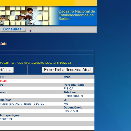
aúde
8/2026 DATA DE ATUALIZAÇÃO LOCAL: 6/10/2023
ES:
CNPJ:
40388
F:
Personalidade:
FÍSICA
mero:
Telefone:
0
35984786169
nicípio:
UF:
A ESPERANCA - IBGE - 310710
MG
Dependência:
INDIVIDUAL
ta Expedição:
/09/2023