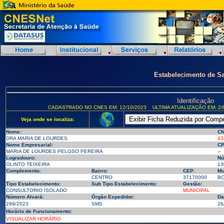
Estabelecimento de S
Identificação
CADASTRADO NO CNES EM: 12/10/2023
ULTIMA ATUALIZAÇÃO EM: 2/
Veja onde se localiza:
Nome:
CN
DRA MARIA DE LOURDES
43
Nome Empresarial:
CP
MARIA DE LOURDES PELOSO PEREIRA
--
Logradouro:
Nú
OLINTO TEIXEIRA
13
Complemento:
Bairro:
CEP:
Mu
CENTRO
37170000
BO
Tipo Estabelecimento:
Sub Tipo Estabelecimento:
Gestão:
CONSULTORIO ISOLADO
MUNICIPAL
Número Alvará:
Órgão Expedidor:
Da
299/2023
SMS
26
Horário de Funcionamento:
VISUALIZAR HORÁRIO