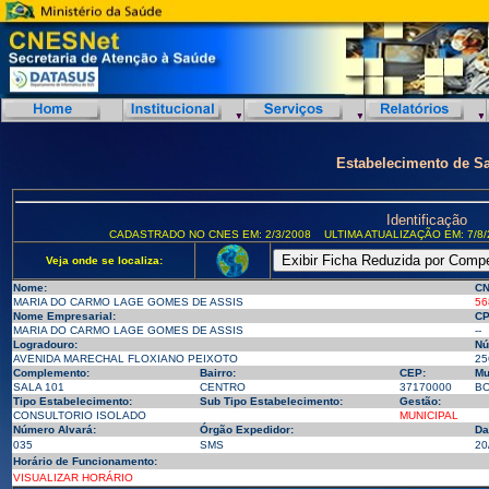
Estabelecimento de S
Identificação
CADASTRADO NO CNES EM: 2/3/2008
ULTIMA ATUALIZAÇÃO EM: 7/8/
Veja onde se localiza:
Nome:
CN
MARIA DO CARMO LAGE GOMES DE ASSIS
56
Nome Empresarial:
CP
MARIA DO CARMO LAGE GOMES DE ASSIS
--
Logradouro:
Nú
AVENIDA MARECHAL FLOXIANO PEIXOTO
25
Complemento:
Bairro:
CEP:
Mu
SALA 101
CENTRO
37170000
BO
Tipo Estabelecimento:
Sub Tipo Estabelecimento:
Gestão:
CONSULTORIO ISOLADO
MUNICIPAL
Número Alvará:
Órgão Expedidor:
Da
035
SMS
20
Horário de Funcionamento:
VISUALIZAR HORÁRIO