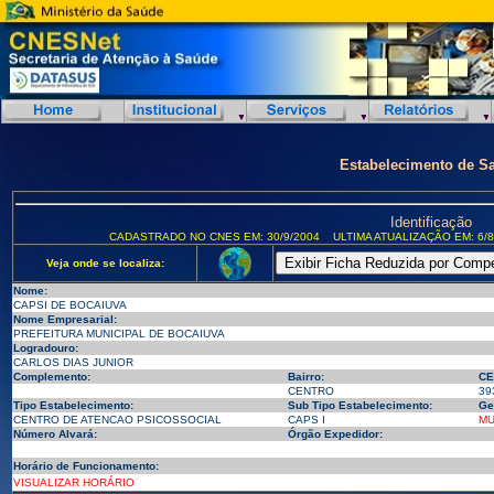
Estabelecimento de S
Identificação
CADASTRADO NO CNES EM: 30/9/2004
ULTIMA ATUALIZAÇÃO EM: 6/8
Veja onde se localiza:
Nome:
CAPSI DE BOCAIUVA
Nome Empresarial:
PREFEITURA MUNICIPAL DE BOCAIUVA
Logradouro:
CARLOS DIAS JUNIOR
Complemento:
Bairro:
CE
CENTRO
39
Tipo Estabelecimento:
Sub Tipo Estabelecimento:
Ge
CENTRO DE ATENCAO PSICOSSOCIAL
CAPS I
MU
Número Alvará:
Órgão Expedidor:
Horário de Funcionamento:
VISUALIZAR HORÁRIO