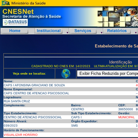
Estabelecimento de S
Identificação
CADASTRADO NO CNES EM: 14/2/2023
ULTIMA ATUALIZAÇÃO EM: 9/
Veja onde se localiza:
Nome:
C
CAPS I AFONSINA GRACIANO DE SOUZA
4
Nome Empresarial:
C
CAPS CENTRO DE ATENCAO PSICOSOCIAL
--
Logradouro:
N
RUA SANTA CRUZ
4
Complemento:
Bairro:
CEP:
M
CENTRO
38650000
B
Tipo Estabelecimento:
Sub Tipo Estabelecimento:
Gestão:
CENTRO DE ATENCAO PSICOSSOCIAL
CAPS I
MUNICIPAL
Número Alvará:
Órgão Expedidor:
D
039/2023
SMS
1
Horário de Funcionamento:
VISUALIZAR HORÁRIO