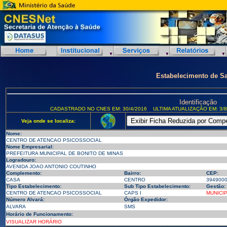
Estabelecimento de S
Identificação
CADASTRADO NO CNES EM: 30/4/2016
ULTIMA ATUALIZAÇÃO EM: 3/8
Veja onde se localiza:
Nome:
CENTRO DE ATENCAO PSICOSSOCIAL
Nome Empresarial:
PREFEITURA MUNICIPAL DE BONITO DE MINAS
Logradouro:
AVENIDA JOAO ANTONIO COUTINHO
Complemento:
Bairro:
CEP:
CASA
CENTRO
394900
Tipo Estabelecimento:
Sub Tipo Estabelecimento:
Gestão:
CENTRO DE ATENCAO PSICOSSOCIAL
CAPS I
MUNICI
Número Alvará:
Órgão Expedidor:
ALVARA
SMS
Horário de Funcionamento:
VISUALIZAR HORÁRIO