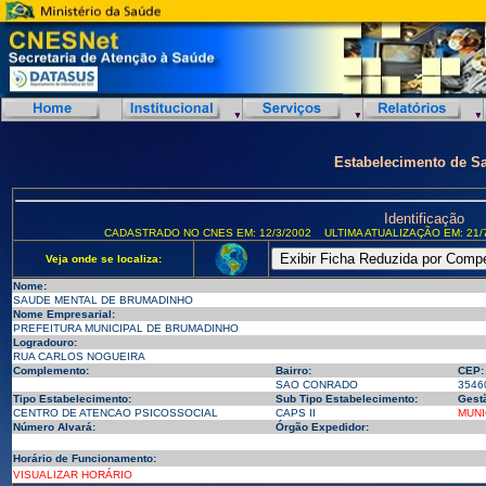
Estabelecimento de S
Identificação
CADASTRADO NO CNES EM: 12/3/2002
ULTIMA ATUALIZAÇÃO EM: 21/
Veja onde se localiza:
Nome:
SAUDE MENTAL DE BRUMADINHO
Nome Empresarial:
PREFEITURA MUNICIPAL DE BRUMADINHO
Logradouro:
RUA CARLOS NOGUEIRA
Complemento:
Bairro:
CEP:
SAO CONRADO
3546
Tipo Estabelecimento:
Sub Tipo Estabelecimento:
Gest
CENTRO DE ATENCAO PSICOSSOCIAL
CAPS II
MUNI
Número Alvará:
Órgão Expedidor:
Horário de Funcionamento:
VISUALIZAR HORÁRIO