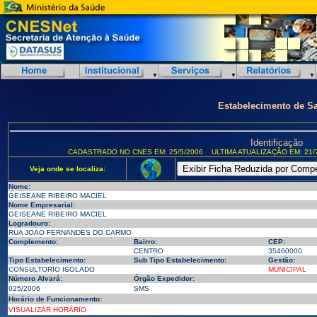
Estabelecimento de S
Identificação
CADASTRADO NO CNES EM: 25/5/2006
ULTIMA ATUALIZAÇÃO EM: 21/
Veja onde se localiza:
Nome:
GEISEANE RIBEIRO MACIEL
Nome Empresarial:
GEISEANE RIBEIRO MACIEL
Logradouro:
RUA JOAO FERNANDES DO CARMO
Complemento:
Bairro:
CEP:
CENTRO
35460000
Tipo Estabelecimento:
Sub Tipo Estabelecimento:
Gestão:
CONSULTORIO ISOLADO
MUNICIPAL
Número Alvará:
Órgão Expedidor:
025/2006
SMS
Horário de Funcionamento:
VISUALIZAR HORÁRIO