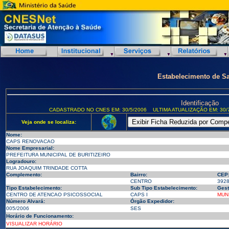
Estabelecimento de S
Identificação
CADASTRADO NO CNES EM: 30/5/2006
ULTIMA ATUALIZAÇÃO EM: 30/
Veja onde se localiza:
Nome:
CAPS RENOVACAO
Nome Empresarial:
PREFEITURA MUNICIPAL DE BURITIZEIRO
Logradouro:
RUA JOAQUIM TRINDADE COTTA
Complemento:
Bairro:
CEP
CENTRO
392
Tipo Estabelecimento:
Sub Tipo Estabelecimento:
Gest
CENTRO DE ATENCAO PSICOSSOCIAL
CAPS I
MUN
Número Alvará:
Órgão Expedidor:
005/2006
SES
Horário de Funcionamento:
VISUALIZAR HORÁRIO