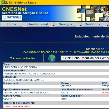
Estabelecimento de S
Identificação
CADASTRADO NO CNES EM: 16/12/2013
ULTIMA ATUALIZAÇÃO EM: 2/
Veja onde se localiza:
Nome:
CAPS DONA LUCI DE SOUZA
Nome Empresarial:
PREFEITURA MUNICIPAL DE CAMANDUCAIA
Logradouro:
RUA JOSE TEOTONIO DE CAMPOS
Complemento:
Bairro:
CEP:
CENTRO
3765
Tipo Estabelecimento:
Sub Tipo Estabelecimento:
Gestã
CENTRO DE ATENCAO PSICOSSOCIAL
CAPS I
MUNI
Número Alvará:
Órgão Expedidor:
0004/13
SMS
Horário de Funcionamento:
VISUALIZAR HORÁRIO