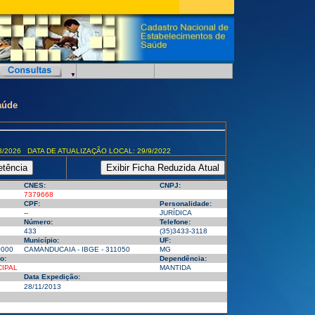
aúde
8/2026 DATA DE ATUALIZAÇÃO LOCAL: 29/9/2022
CNES:
CNPJ:
7379668
CPF:
Personalidade:
--
JURÍDICA
Número:
Telefone:
433
(35)3433-3118
Município:
UF:
0000
CAMANDUCAIA - IBGE - 311050
MG
o:
Dependência:
CIPAL
MANTIDA
Data Expedição:
28/11/2013