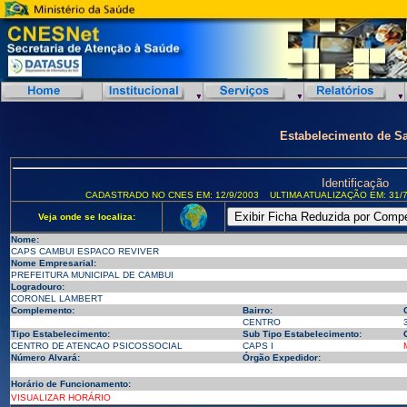
Estabelecimento de S
Identificação
CADASTRADO NO CNES EM: 12/9/2003
ULTIMA ATUALIZAÇÃO EM: 31/7
Veja onde se localiza:
Nome:
CAPS CAMBUI ESPACO REVIVER
Nome Empresarial:
PREFEITURA MUNICIPAL DE CAMBUI
Logradouro:
CORONEL LAMBERT
Complemento:
Bairro:
CENTRO
Tipo Estabelecimento:
Sub Tipo Estabelecimento:
CENTRO DE ATENCAO PSICOSSOCIAL
CAPS I
Número Alvará:
Órgão Expedidor:
Horário de Funcionamento:
VISUALIZAR HORÁRIO