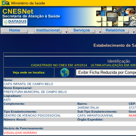
Estabelecimento de S
Identificação
CADASTRADO NO CNES EM: 4/5/2014
ULTIMA ATUALIZAÇÃO EM: 6/8
Veja onde se localiza:
Nome:
CAPS INFANTIL DE CAMPO BELO
Nome Empresarial:
PREFEITURA MUNICIPAL DE CAMPO BELO
Logradouro:
ASTI
Complemento:
Bairro:
CEP:
JARDIM ITALIA
3727
Tipo Estabelecimento:
Sub Tipo Estabelecimento:
Gest
CENTRO DE ATENCAO PSICOSSOCIAL
CAPS INFANTO/JUVENIL
MUNI
Número Alvará:
Órgão Expedidor:
Horário de Funcionamento:
VISUALIZAR HORÁRIO