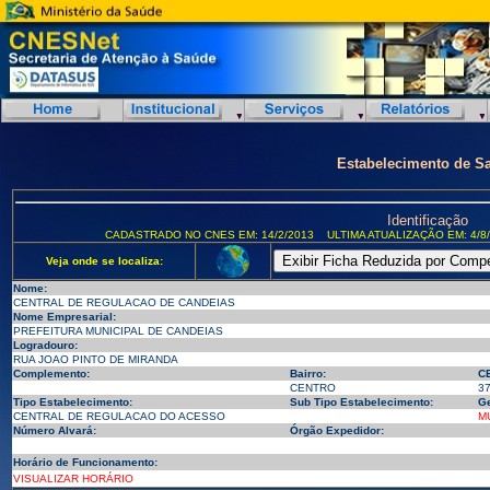
Estabelecimento de S
Identificação
CADASTRADO NO CNES EM: 14/2/2013
ULTIMA ATUALIZAÇÃO EM: 4/8
Veja onde se localiza:
Nome:
CENTRAL DE REGULACAO DE CANDEIAS
Nome Empresarial:
PREFEITURA MUNICIPAL DE CANDEIAS
Logradouro:
RUA JOAO PINTO DE MIRANDA
Complemento:
Bairro:
C
CENTRO
3
Tipo Estabelecimento:
Sub Tipo Estabelecimento:
Ge
CENTRAL DE REGULACAO DO ACESSO
M
Número Alvará:
Órgão Expedidor:
Horário de Funcionamento:
VISUALIZAR HORÁRIO