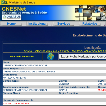
Estabelecimento de S
Identificação
CADASTRADO NO CNES EM: 23/4/2007
ULTIMA ATUALIZAÇÃO EM: 6/
Veja onde se localiza:
Nome:
CENTRO DE ATENCAO PSICOSSOCIAL
Nome Empresarial:
PREFEITURA MUNICIPAL DE CAPITAO ENEAS
Logradouro:
AV PEDRO MINEIRO
Complemento:
Bairro:
CEP:
CENTRO
39472
Tipo Estabelecimento:
Sub Tipo Estabelecimento:
Gestão
CENTRO DE ATENCAO PSICOSSOCIAL
CAPS I
MUNIC
Número Alvará:
Órgão Expedidor:
Horário de Funcionamento:
VISUALIZAR HORÁRIO