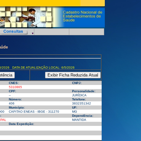
aúde
8/2026 DATA DE ATUALIZAÇÃO LOCAL: 6/5/2026
CNES:
CNPJ:
5310865
CPF:
Personalidade:
--
JURÍDICA
Número:
Telefone:
406
3832351342
Município:
UF:
000
CAPITAO ENEAS - IBGE - 311270
MG
:
Dependência:
IPAL
MANTIDA
Data Expedição: