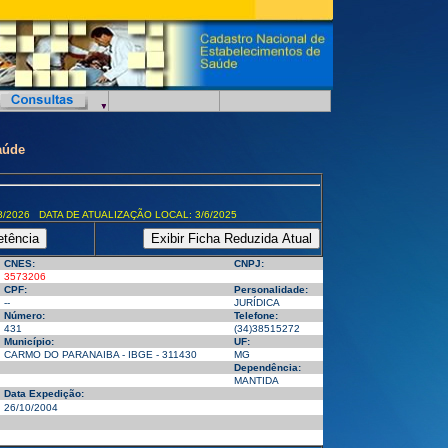
aúde
8/2026 DATA DE ATUALIZAÇÃO LOCAL: 3/6/2025
CNES:
CNPJ:
3573206
CPF:
Personalidade:
--
JURÍDICA
Número:
Telefone:
431
(34)38515272
Município:
UF:
CARMO DO PARANAIBA - IBGE - 311430
MG
Dependência:
MANTIDA
Data Expedição:
26/10/2004