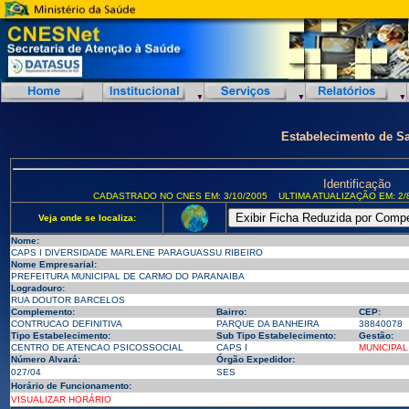
Estabelecimento de S
Identificação
CADASTRADO NO CNES EM: 3/10/2005
ULTIMA ATUALIZAÇÃO EM: 2/
Veja onde se localiza:
Nome:
CAPS I DIVERSIDADE MARLENE PARAGUASSU RIBEIRO
Nome Empresarial:
PREFEITURA MUNICIPAL DE CARMO DO PARANAIBA
Logradouro:
RUA DOUTOR BARCELOS
Complemento:
Bairro:
CEP:
CONTRUCAO DEFINITIVA
PARQUE DA BANHEIRA
38840078
Tipo Estabelecimento:
Sub Tipo Estabelecimento:
Gestão:
CENTRO DE ATENCAO PSICOSSOCIAL
CAPS I
MUNICIPAL
Número Alvará:
Órgão Expedidor:
027/04
SES
Horário de Funcionamento:
VISUALIZAR HORÁRIO