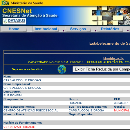
Estabelecimento de S
Identificação
CADASTRADO NO CNES EM: 25/6/2014
ULTIMA ATUALIZAÇÃO EM: 2/8
Veja onde se localiza:
Nome:
CAPS ALCOOL E DROGAS
Nome Empresarial:
CAPS ALCOOL E DROGAS
Logradouro:
RUA BONFIM
Complemento:
Bairro:
CEP:
ROSARIO
38846087
Tipo Estabelecimento:
Sub Tipo Estabelecimento:
Gestão:
CENTRO DE ATENCAO PSICOSSOCIAL
CAPS ALCOOL E DROGA
MUNICIPAL
Número Alvará:
Órgão Expedidor:
Horário de Funcionamento:
VISUALIZAR HORÁRIO