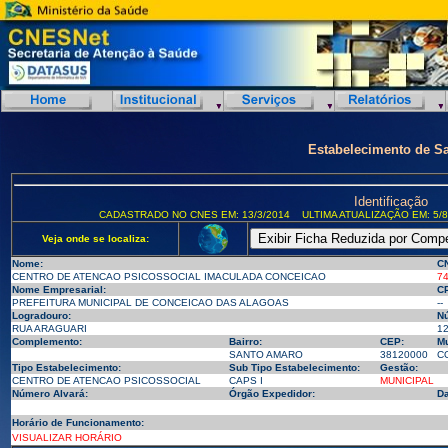
Estabelecimento de S
Identificação
CADASTRADO NO CNES EM: 13/3/2014
ULTIMA ATUALIZAÇÃO EM: 5/8
Veja onde se localiza:
Nome:
C
CENTRO DE ATENCAO PSICOSSOCIAL IMACULADA CONCEICAO
7
Nome Empresarial:
CP
PREFEITURA MUNICIPAL DE CONCEICAO DAS ALAGOAS
--
Logradouro:
N
RUA ARAGUARI
1
Complemento:
Bairro:
CEP:
Mu
SANTO AMARO
38120000
C
Tipo Estabelecimento:
Sub Tipo Estabelecimento:
Gestão:
CENTRO DE ATENCAO PSICOSSOCIAL
CAPS I
MUNICIPAL
Número Alvará:
Órgão Expedidor:
Da
Horário de Funcionamento:
VISUALIZAR HORÁRIO